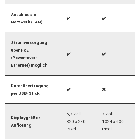
Anschluss im
✔️
✔️
Netzwerk (LAN)
Stromversorgung
über PoE
✔️
✔️
(Power-over-
Ethernet) möglich
Datenübertragung
✔️
❌
per USB-Stick
5,7 Zoll,
7 Zoll,
Displaygröße /
320 x 240
1024 x 600
Auflösung
Pixel
Pixel