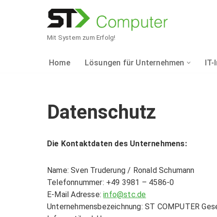
Zum
Inhalt
Mit System zum Erfolg!
springen
Home
Lösungen für Unternehmen
IT-
KAUFMÄNNISCHE
NETZWERKTECHN
WEBDESIGN
Datenschutz
Sage
Daten- & Telefonne
Webdesign
Sage 50 Auftrag
Drahtlosnetzwerke
Referenzen
Die Kontaktdaten des Unternehmens:
INTERNETPROVI
Sage 50 Finanzbuc
Sicherheitslösung
Name: Sven Truderung / Ronald Schumann
Telefonnummer: +49 3981 – 4586-0
Sage 50 Handwerk 
Monitoring
E-Mail Adresse:
info@stc.de
Internetprovider
Unternehmensbezeichnung: ST COMPUTER Gesel
Sage 100 Rechnung
Verbindung von St