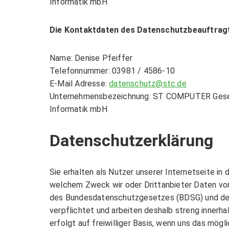
Informatik mbH
Spamfilter
Sage Personalwirt
Groupware
Die Kontaktdaten des Datenschutzbeauftrag
BRANCHENLÖSU
Veeam Backup Lös
Name: Denise Pfeiffer
Acronis Cloud Bac
Telefonnummer: 03981 / 4586-10
DATEV-Anwendung
TELEFONANLAG
E-Mail Adresse:
datenschutz@stc.de
Gastrokassen
Unternehmensbezeichnung: ST COMPUTER Gesel
Informatik mbH
Hotelsoftware
Telefonanlagen
Datenschutzerklärung
» Planung, Installatio
Programmierung
KI Beratung und L
MULTIFUNKTION
Sie erhalten als Nutzer unserer Internetseite i
welchem Zweck wir oder Drittanbieter Daten von
PROZESS- & D
des Bundesdatenschutzgesetzes (BDSG) und des
Multifunktionsgerä
verpflichtet und arbeiten deshalb streng innerh
Zeiterfassung
» Drucken, Scannen, Kop
erfolgt auf freiwilliger Basis, wenn uns das mögl