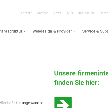
Anfahrt
Karriere
News
AGB
Impressum
Date
Infrastruktur
Webdesign & Provider
Service & Sup
 LÖSUNGEN
IK & WARTUNG
tze
Unsere firmeninte
finden Sie hier:
DER
hhaltung
en
& Handel
lschaft für angewandte
swesen / Warenwirtschaft
andorten