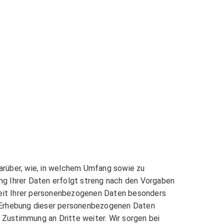
darüber, wie, in welchem Umfang sowie zu
g Ihrer Daten erfolgt streng nach den Vorgaben
eit Ihrer personenbezogenen Daten besonders
ie Erhebung dieser personenbezogenen Daten
one-Drucker!
n Zustimmung an Dritte weiter. Wir sorgen bei