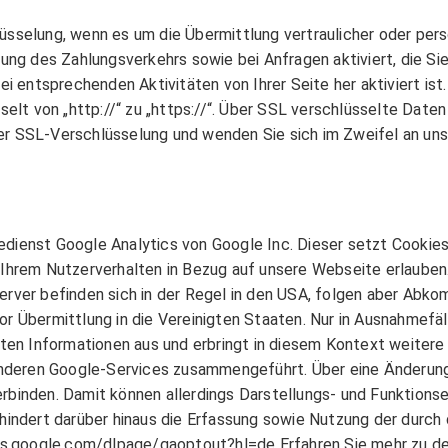
sselung, wenn es um die Übermittlung vertraulicher oder persö
ung des Zahlungsverkehrs sowie bei Anfragen aktiviert, die Si
i entsprechenden Aktivitäten von Ihrer Seite her aktiviert ist.
elt von „http://“ zu „https://“. Über SSL verschlüsselte Daten 
rter SSL-Verschlüsselung und wenden Sie sich im Zweifel an uns
ienst Google Analytics von Google Inc. Dieser setzt Cookies 
Ihrem Nutzerverhalten in Bezug auf unsere Webseite erlauben.
erver befinden sich in der Regel in den USA, folgen aber Abk
r Übermittlung in die Vereinigten Staaten. Nur in Ausnahmefäl
lten Informationen aus und erbringt in diesem Kontext weitere
 anderen Google-Services zusammengeführt. Über eine Änderung
rbinden. Damit können allerdings Darstellungs- und Funktions
hindert darüber hinaus die Erfassung sowie Nutzung der durch
ools.google.com/dlpage/gaoptout?hl=de Erfahren Sie mehr zu 