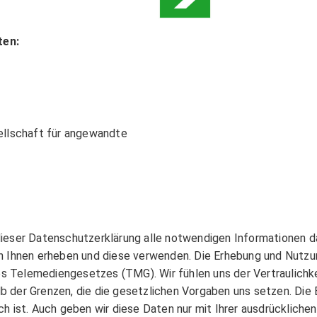
schaft
ten:
NGEN
ung
kup
en
EN
lschaft für angewandte
n, Erweiterung und Wartung von Telekommunikationsanlagen
ösungen
SGERÄTE
n dieser Datenschutzerklärung alle notwendigen Informationen 
 Ihnen erheben und diese verwenden. Die Erhebung und Nutzun
OKUMENTENMANAGEMENT
 Telemediengesetzes (TMG). Wir fühlen uns der Vertraulichk
te
alb der Grenzen, die die gesetzlichen Vorgaben uns setzen. D
ieren und Faxen mit einem Multifunktionsgerät, auch bekannt als All-in-
ich ist. Auch geben wir diese Daten nur mit Ihrer ausdrückliche