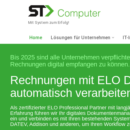
Zum
Inhalt
Mit System zum Erfolg!
springen
Home
Lösungen für Unternehmen
IT-
KAUFMÄNNISCHE
NETZWERKTECHN
WEBDESIGN
Bis 2025 sind alle Unternehmen verpflichte
Rechnungen digital empfangen zu können.
Sage
Daten- & Telefonne
Webdesign
Rechnungen mit ELO
Sage 50 Auftrag
Drahtlosnetzwerke
Referenzen
automatisch verarbeite
INTERNETPROVI
Sage 50 Finanzbuc
Sicherheitslösung
Als zertifizierter ELO Professional Partner mit langj
Sage 50 Handwerk 
Monitoring
Erfahrung führen wir Ihr digitales Dokumentenma
Internetprovider
ein und verbinden es mit Ihren bestehenden System
DATEV, Addison und anderen, um Ihren Workflow z
Sage 100 Rechnung
Verbindung von St