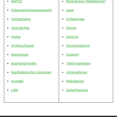
DATEV
Referenzen (Webdesign)
Dokumentenmanagement
sage
Fernwartung
Schulungen
Geschichte
Server
Home
Service
Hotelsoftware
Servicetelefon
Impressum
Support
Internetprovider
Telefonanlagen
Kaufmännische Lösungen
Unternehmen
Kontakt
Webde
s
ign
LAN
Zeiterfassung