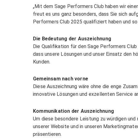
„Mit dem Sage Performers Club haben wir eine
Dokumentenmanage
freut es uns ganz besonders, dass Sie sich au
Performers Club 2025 qualifiziert haben und so
ELO for DATEV
STC – ELO4Sage
Die Bedeutung der Auszeichnung
Die Qualifikation für den Sage Performers Club 
STC – Datev & Add
dass unsere Lösungen und unser Einsatz den hö
Kunden.
Gemeinsam nach vorne
Diese Auszeichnung wäre ohne die enge Zusamme
innovative Lösungen und exzellenten Service an
Kommunikation der Auszeichnung
Um diese besondere Leistung zu würdigen und m
unserer Website und in unseren Marketingmateri
präsentieren.