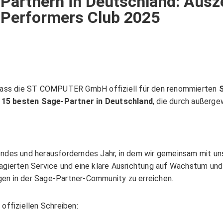
Partnern in Deutschland: Aus
Performers Club 2025
schaft
NGEN
ung
kup
en
EN
, dass die ST COMPUTER GmbH offiziell für den renommierten
e
15 besten Sage-Partner in Deutschland
, die durch außerge
n, Erweiterung und Wartung von Telekommunikationsanlagen
endes und herausforderndes Jahr, in dem wir gemeinsam mit un
ösungen
SGERÄTE
gagierten Service und eine klare Ausrichtung auf Wachstum u
en in der Sage-Partner-Community zu erreichen.
OKUMENTENMANAGEMENT
te
offiziellen Schreiben:
ieren und Faxen mit einem Multifunktionsgerät, auch bekannt als All-in-