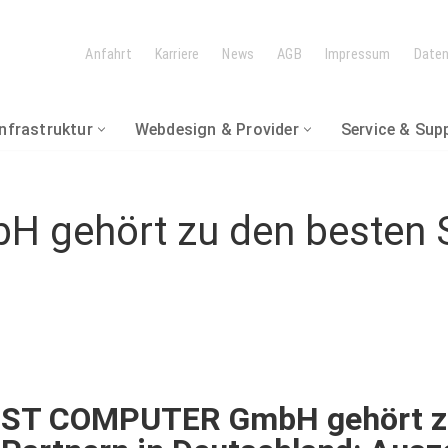
Anfahrt
Karriere
News
AGB
Impressum
Date
Infrastruktur
Webdesign & Provider
Service & Sup
 LÖSUNGEN
IK & WARTUNG
gehört zu den besten S
tze
DER
hhaltung
en
& Handel
ST COMPUTER GmbH gehört zu
swesen / Warenwirtschaft
andorten