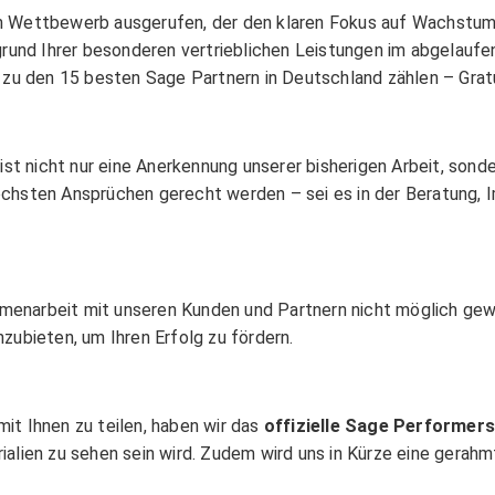
n Wettbewerb ausgerufen, der den klaren Fokus auf Wachstum
ment ELO ECM Suite
fgrund Ihrer besonderen vertrieblichen Leistungen im abgelauf
 zu den 15 besten Sage Partnern in Deutschland zählen – Grat
ist nicht nur eine Anerkennung unserer bisherigen Arbeit, sonde
ison
chsten Ansprüchen gerecht werden – sei es in der Beratung, 
narbeit mit unseren Kunden und Partnern nicht möglich gewes
zubieten, um Ihren Erfolg zu fördern.
it Ihnen zu teilen, haben wir das
offizielle Sage Performers
alien zu sehen sein wird. Zudem wird uns in Kürze eine gerahmt