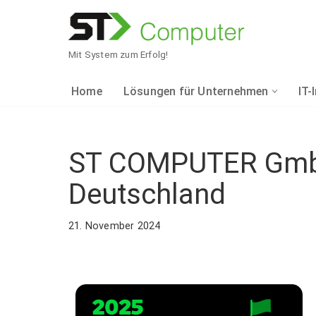
Zum
Inhalt
Mit System zum Erfolg!
springen
Home
Lösungen für Unternehmen
IT-
KAUFMÄNNISCHE
NETZWERKTECHN
WEBDESIGN
ST COMPUTER GmbH 
Sage
Daten- & Telefonne
Webdesign
Deutschland
Sage 50 Auftrag
Drahtlosnetzwerke
Referenzen
21. November 2024
INTERNETPROVI
Sage 50 Finanzbuc
Sicherheitslösung
Sage 50 Handwerk 
Monitoring
Internetprovider
Sage 100 Rechnung
Verbindung von St