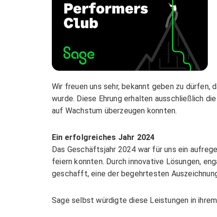
Spamfilter
Sage Personalwirt
Groupware
BRANCHENLÖSU
Veeam Backup Lös
Acronis Cloud Bac
DATEV-Anwendung
TELEFONANLAG
Wir freuen uns sehr, bekannt geben zu dürfen
Gastrokassen
wurde. Diese Ehrung erhalten ausschließlich di
auf Wachstum überzeugen konnten.
Hotelsoftware
Telefonanlagen
» Planung, Installatio
Programmierung
Ein erfolgreiches Jahr 2024
Das Geschäftsjahr 2024 war für uns ein aufreg
KI Beratung und L
MULTIFUNKTION
feiern konnten. Durch innovative Lösungen, en
geschafft, eine der begehrtesten Auszeichnung
PROZESS- & D
Multifunktionsgerä
Sage selbst würdigte diese Leistungen in ihrem 
Zeiterfassung
» Drucken, Scannen, Kop