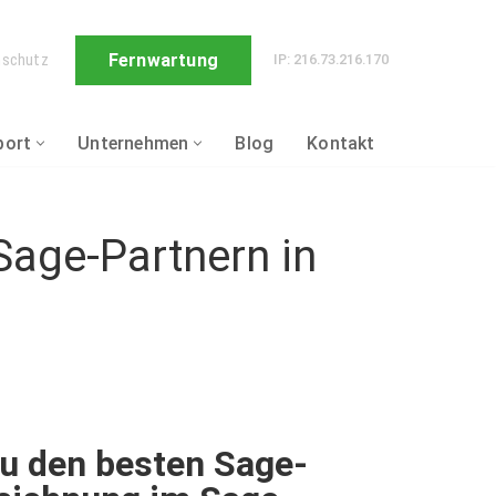
Fernwartung
nschutz
IP: 216.73.216.170
port
Unternehmen
Blog
Kontakt
age-Partnern in
 den besten Sage-