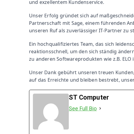
Spamfilter
und exzellentem Kundenservice.
Sage Personalwirt
Groupware
Unser Erfolg gründet sich auf maßgeschneide
BRANCHENLÖSU
Veeam Backup Lös
Partnerschaft mit Sage, einem führenden A
unseren Ruf als zuverlässiger IT-Partner zu s
Acronis Cloud Bac
DATEV-Anwendung
Ein hochqualifiziertes Team, das sich leidensc
TELEFONANLAG
reaktionsschnell, um den sich ständig änder
Gastrokassen
zu anderen Softwareprodukten wie z.B. ELO i
Hotelsoftware
Telefonanlagen
Unser Dank gebührt unseren treuen Kunden, di
auf das Erreichte und bleiben bestrebt, uns
» Planung, Installatio
Programmierung
KI Beratung und L
ST Computer
MULTIFUNKTION
See Full Bio
PROZESS- & D
Multifunktionsgerä
Zeiterfassung
» Drucken, Scannen, Kop