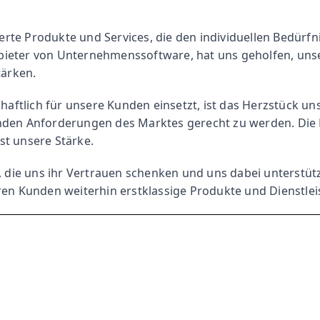
schaft
rte Produkte und Services, die den individuellen Bedürfn
NGEN
ung
nbieter von Unternehmenssoftware, hat uns geholfen, un
tärken.
kup
en
haftlich für unsere Kunden einsetzt, ist das Herzstück uns
EN
nden Anforderungen des Marktes gerecht zu werden. Die En
st unsere Stärke.
e uns ihr Vertrauen schenken und uns dabei unterstützen,
eren Kunden weiterhin erstklassige Produkte und Dienstle
n, Erweiterung und Wartung von Telekommunikationsanlagen
ösungen
SGERÄTE
OKUMENTENMANAGEMENT
te
ieren und Faxen mit einem Multifunktionsgerät, auch bekannt als All-in-