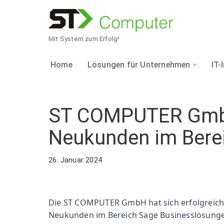
Zum
Inhalt
Mit System zum Erfolg!
springen
Home
Lösungen für Unternehmen
IT-
KAUFMÄNNISCHE
NETZWERKTECHN
WEBDESIGN
ST COMPUTER GmbH e
Sage
Daten- & Telefonne
Webdesign
Neukunden im Bere
Sage 50 Auftrag
Drahtlosnetzwerke
Referenzen
26. Januar 2024
INTERNETPROVI
Sage 50 Finanzbuc
Sicherheitslösung
Sage 50 Handwerk 
Monitoring
Die ST COMPUTER GmbH hat sich erfolgreich
Internetprovider
Neukunden im Bereich Sage Businesslösungen 
Sage 100 Rechnung
Verbindung von St