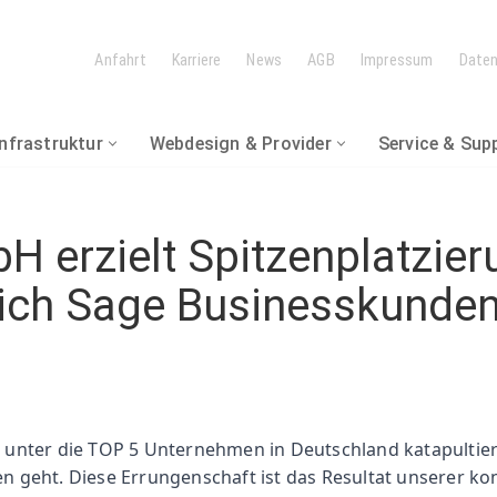
Anfahrt
Karriere
News
AGB
Impressum
Date
Infrastruktur
Webdesign & Provider
Service & Sup
 LÖSUNGEN
IK & WARTUNG
rzielt Spitzenplatzieru
tze
ich Sage Businesskunde
DER
hhaltung
en
& Handel
 unter die TOP 5 Unternehmen in Deutschland katapultie
geht. Diese Errungenschaft ist das Resultat unserer kon
swesen / Warenwirtschaft
andorten