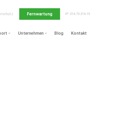
Fernwartung
enschutz
IP: 216.73.216.15
port
Unternehmen
Blog
Kontakt